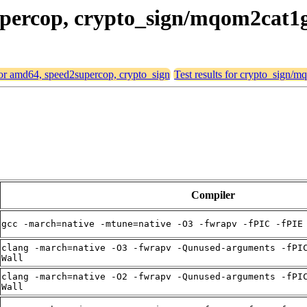
supercop, crypto_sign/mqom2cat1g
 for amd64, speed2supercop, crypto_sign
Test results for crypto_sign/
Compiler
gcc -march=native -mtune=native -O3 -fwrapv -fPIC -fPIE
clang -march=native -O3 -fwrapv -Qunused-arguments -fPI
Wall
clang -march=native -O2 -fwrapv -Qunused-arguments -fPI
Wall