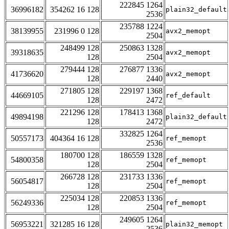
222845 1264
36996182
354262 16 128
plain32_default
2536
235788 1224
38139955
231996 0 128
avx2_memopt
2504
248499 128
250863 1328
39318635
avx2_memopt
128
2504
279444 128
276877 1336
41736620
avx2_memopt
128
2440
271805 128
229197 1368
44669105
ref_default
128
2472
221296 128
178413 1368
49894198
plain32_default
128
2472
332825 1264
50557173
404364 16 128
ref_memopt
2536
180700 128
186559 1328
54800358
ref_memopt
128
2504
266728 128
231733 1336
56054817
ref_memopt
128
2504
225034 128
220853 1336
56249336
ref_memopt
128
2504
249605 1264
56953221
321285 16 128
plain32_memopt
2536