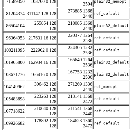
71589350
103760 0 128
plain32_memopt
2504
273885 1368
81204374
311147 128 128
ref_default
2440
255854 128
218085 1368
86504104
plain32_default
128
2440
220377 1264
96364953
217631 16 128
ref_default
2536
224305 1232
100211095
222962 0 128
ref_default
2536
165649 1264
101965800
162934 16 128
plain32_default
2536
167753 1232
103671776
166416 0 128
plain32_default
2536
306462 128
271269 1336
104149962
ref_memopt
128
2440
223263 128
213141 1368
105483698
ref_default
128
2472
210640 128
211541 1368
107718622
ref_default
128
2440
178892 128
184623 1360
109926682
ref_default
128
2472