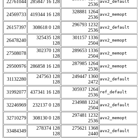
22761044
285847 16 128
avx2_default
2536
328881 1264
24569733
419344 16 128
avx2_memopt
2536
296793 1232
26157397
308618 0 128
avx2_default
2536
325435 128
301157 1336
26478240
avx2_memopt
128
2504
302370 128
289653 1336
27508078
avx2_memopt
128
2504
287985 1264
29500976
286858 16 128
avx2_memopt
2536
247563 128
249447 1360
31132280
avx2_default
128
2472
305937 1264
31992077
437341 16 128
ref_default
2536
234988 1224
32246969
232137 0 128
avx2_default
2504
297481 1232
32710279
308130 0 128
avx2_memopt
2536
278374 128
275621 1368
33484349
avx2_default
128
2440