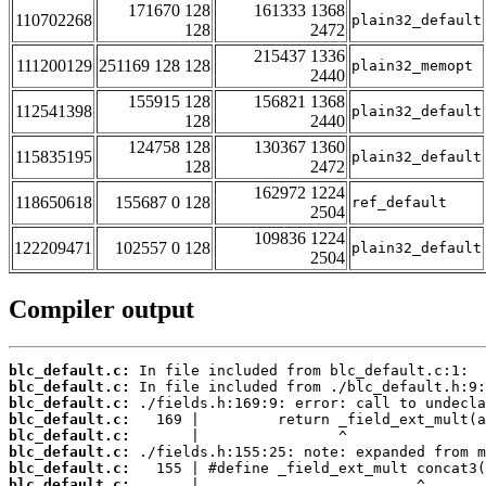
171670 128
161333 1368
110702268
plain32_default
128
2472
215437 1336
111200129
251169 128 128
plain32_memopt
2440
155915 128
156821 1368
112541398
plain32_default
128
2440
124758 128
130367 1360
115835195
plain32_default
128
2472
162972 1224
118650618
155687 0 128
ref_default
2504
109836 1224
122209471
102557 0 128
plain32_default
2504
Compiler output
blc_default.c:
blc_default.c:
blc_default.c:
blc_default.c:
blc_default.c:
blc_default.c:
blc_default.c:
blc_default.c: