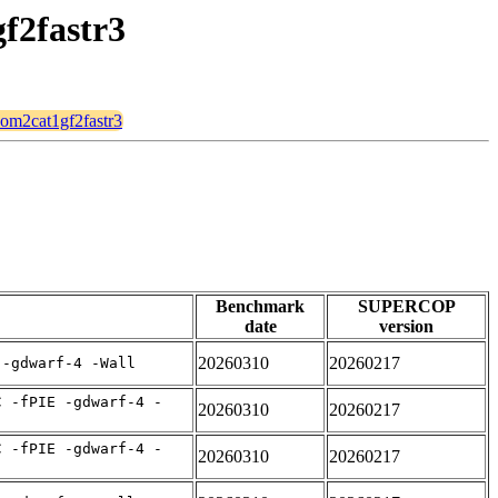
f2fastr3
mqom2cat1gf2fastr3
Benchmark
SUPERCOP
date
version
20260310
20260217
 -gdwarf-4 -Wall
C -fPIE -gdwarf-4 -
20260310
20260217
C -fPIE -gdwarf-4 -
20260310
20260217