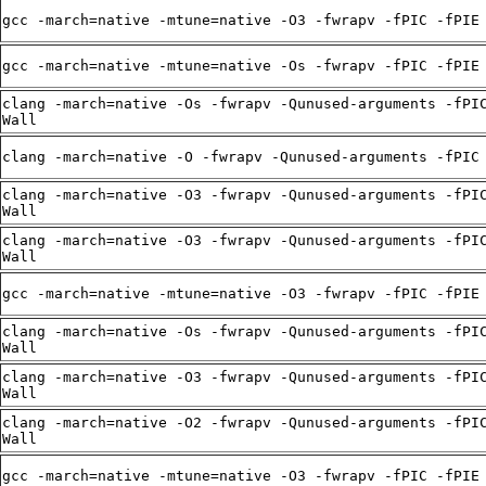
gcc -march=native -mtune=native -O3 -fwrapv -fPIC -fPIE
gcc -march=native -mtune=native -Os -fwrapv -fPIC -fPIE
clang -march=native -Os -fwrapv -Qunused-arguments -fPI
Wall
clang -march=native -O -fwrapv -Qunused-arguments -fPIC
clang -march=native -O3 -fwrapv -Qunused-arguments -fPI
Wall
clang -march=native -O3 -fwrapv -Qunused-arguments -fPI
Wall
gcc -march=native -mtune=native -O3 -fwrapv -fPIC -fPIE
clang -march=native -Os -fwrapv -Qunused-arguments -fPI
Wall
clang -march=native -O3 -fwrapv -Qunused-arguments -fPI
Wall
clang -march=native -O2 -fwrapv -Qunused-arguments -fPI
Wall
gcc -march=native -mtune=native -O3 -fwrapv -fPIC -fPIE