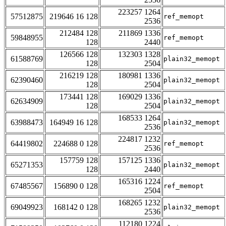
223257 1264
57512875
219646 16 128
ref_memopt
2536
212484 128
211869 1336
59848955
ref_memopt
128
2440
126566 128
132303 1328
61588769
plain32_memopt
128
2504
216219 128
180981 1336
62390460
plain32_memopt
128
2504
173441 128
169029 1336
62634909
plain32_memopt
128
2504
168533 1264
63988473
164949 16 128
plain32_memopt
2536
224817 1232
64419802
224688 0 128
ref_memopt
2536
157759 128
157125 1336
65271353
plain32_memopt
128
2440
165316 1224
67485567
156890 0 128
ref_memopt
2504
168265 1232
69049923
168142 0 128
plain32_memopt
2536
112180 1224