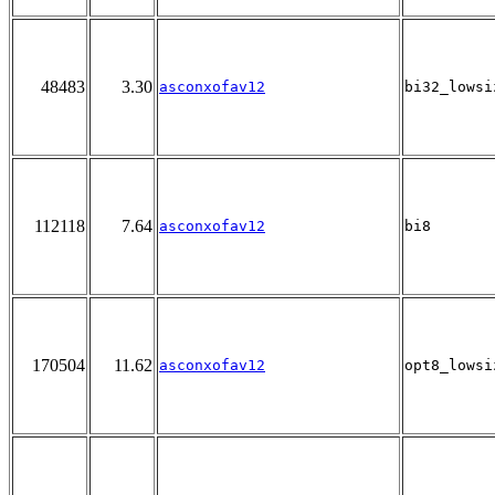
48483
3.30
asconxofav12
bi32_lowsi
112118
7.64
asconxofav12
bi8
170504
11.62
asconxofav12
opt8_lowsi