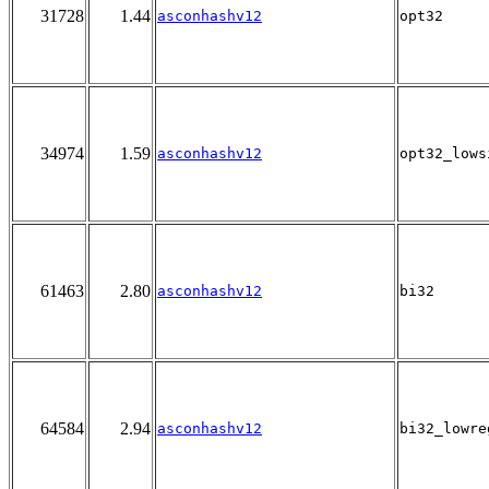
31728
1.44
asconhashv12
opt32
34974
1.59
asconhashv12
opt32_lows
61463
2.80
asconhashv12
bi32
64584
2.94
asconhashv12
bi32_lowre