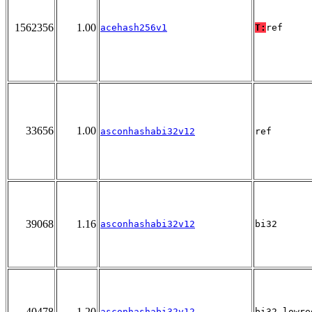
1562356
1.00
acehash256v1
T:
ref
33656
1.00
asconhashabi32v12
ref
39068
1.16
asconhashabi32v12
bi32
40478
1.20
asconhashabi32v12
bi32_lowre