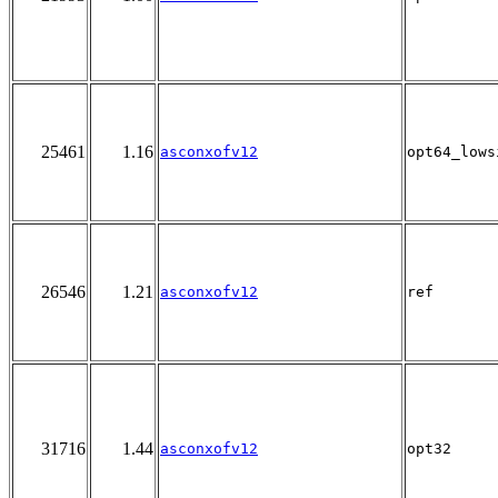
25461
1.16
asconxofv12
opt64_lows
26546
1.21
asconxofv12
ref
31716
1.44
asconxofv12
opt32