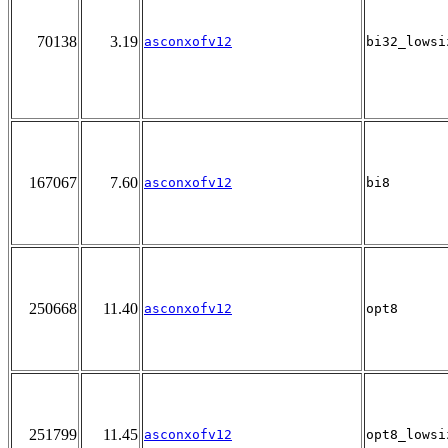
70138
3.19
asconxofv12
bi32_lowsi
167067
7.60
asconxofv12
bi8
250668
11.40
asconxofv12
opt8
251799
11.45
asconxofv12
opt8_lowsi