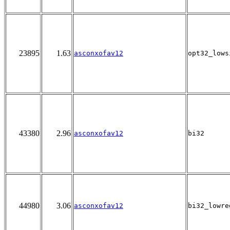
23895
1.63
asconxofav12
opt32_lows
43380
2.96
asconxofav12
bi32
44980
3.06
asconxofav12
bi32_lowre