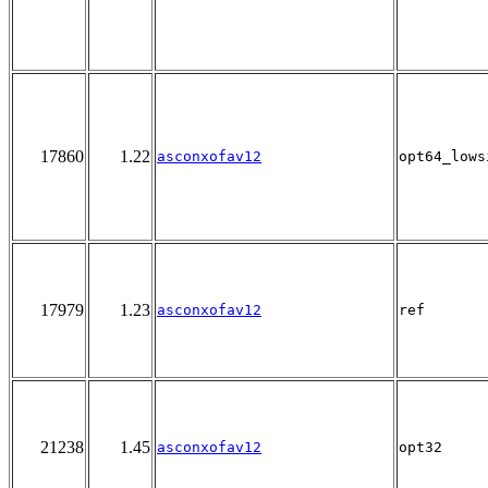
17860
1.22
asconxofav12
opt64_lows
17979
1.23
asconxofav12
ref
21238
1.45
asconxofav12
opt32