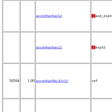
asconhashav12
T:
asm_esp3
asconhashav12
T:
esp32
50594
1.00
asconhashbi32v12
ref