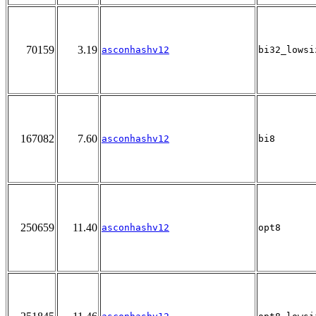
70159
3.19
asconhashv12
bi32_lowsi
167082
7.60
asconhashv12
bi8
250659
11.40
asconhashv12
opt8