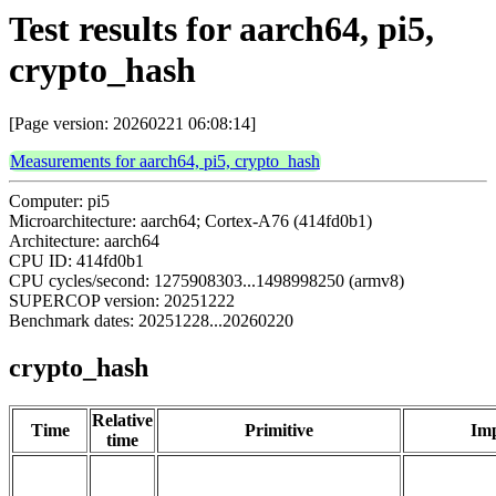
Test results for aarch64, pi5,
crypto_hash
[Page version: 20260221 06:08:14]
Measurements for aarch64, pi5, crypto_hash
Computer: pi5
Microarchitecture: aarch64; Cortex-A76 (414fd0b1)
Architecture: aarch64
CPU ID: 414fd0b1
CPU cycles/second: 1275908303...1498998250 (armv8)
SUPERCOP version: 20251222
Benchmark dates: 20251228...20260220
crypto_hash
Relative
Time
Primitive
Imp
time