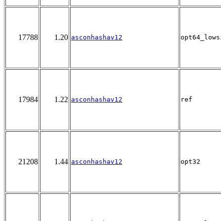
17788
1.20
asconhashav12
opt64_lows
17984
1.22
asconhashav12
ref
21208
1.44
asconhashav12
opt32