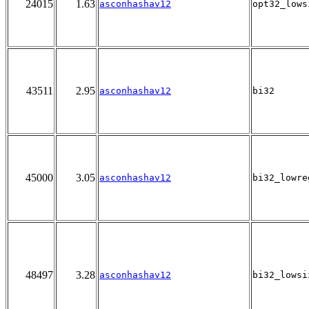
24015
1.63
asconhashav12
opt32_lows
43511
2.95
asconhashav12
bi32
45000
3.05
asconhashav12
bi32_lowre
48497
3.28
asconhashav12
bi32_lowsi