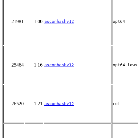
21981
1.00
asconhashv12
opt64
25464
1.16
asconhashv12
opt64_lows
26520
1.21
asconhashv12
ref