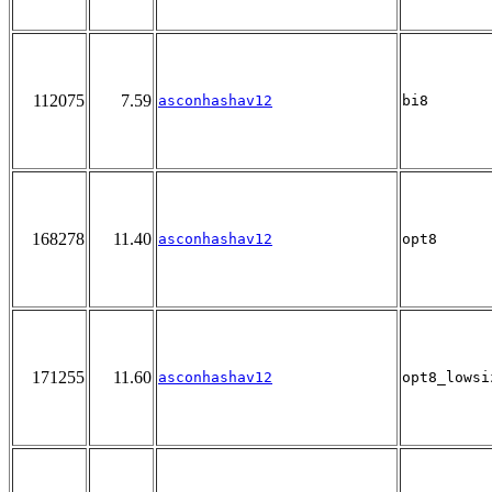
112075
7.59
asconhashav12
bi8
168278
11.40
asconhashav12
opt8
171255
11.60
asconhashav12
opt8_lowsi