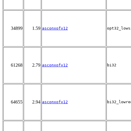
34899
1.59
asconxofv12
opt32_lows
61268
2.79
asconxofv12
bi32
64655
2.94
asconxofv12
bi32_lowre